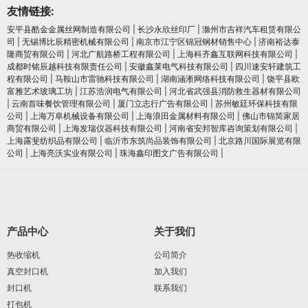
友情链接:
安平县酷金金属丝网制造有限公司
|
长沙永欣丝印厂
|
滁州市吉祥汽车租赁有限公
司
|
无锡博比辰精密机械有限公司
|
南京市江宁区锦冠钢材销售中心
|
济南裕达泰
隆商贸有限公司
|
河北广航路桥工程有限公司
|
上海科齐鑫互联网科技有限公司
|
成都时铭辰越科技有限责任公司
|
安徽鑫莱电气科技有限公司
|
四川速安轩建筑工
程有限公司
|
马鞍山市雷驰科技有限公司
|
湖南涵淅网络科技有限公司
|
饶平县欧
富雅艺术玻璃工坊
|
江苏浩润电⽓有限公司
|
河北省武强县消防救生器材有限公司
|
云南首味餐饮管理有限公司
|
厦门立志行广告有限公司
|
苏州敏廷环保科技有限
公司
|
上海万阜机械设备有限公司
|
上海浪田金属材料有限公司
|
佛山市锦简家居
商贸有限公司
|
上海发瑞仪器科技有限公司
|
河南省安邦智库咨询策划有限公司
|
上海露斐纺织品有限公司
|
临沂市东筑尚品装饰有限公司
|
北京路川国际展览有限
公司
|
上海亮沃实业有限公司
|
珠海鑫印图文广告有限公司
|
产品中心
关于我们
热收缩机
公司简介
真空封口机
加入我们
封口机
联系我们
打包机