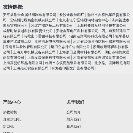
友情链接:
安平县酷金金属丝网制造有限公司
|
长沙永欣丝印厂
|
滁州市吉祥汽车租赁有限公
司
|
无锡博比辰精密机械有限公司
|
南京市江宁区锦冠钢材销售中心
|
济南裕达泰
隆商贸有限公司
|
河北广航路桥工程有限公司
|
上海科齐鑫互联网科技有限公司
|
成都时铭辰越科技有限责任公司
|
安徽鑫莱电气科技有限公司
|
四川速安轩建筑工
程有限公司
|
马鞍山市雷驰科技有限公司
|
湖南涵淅网络科技有限公司
|
饶平县欧
富雅艺术玻璃工坊
|
江苏浩润电⽓有限公司
|
河北省武强县消防救生器材有限公司
|
云南首味餐饮管理有限公司
|
厦门立志行广告有限公司
|
苏州敏廷环保科技有限
公司
|
上海万阜机械设备有限公司
|
上海浪田金属材料有限公司
|
佛山市锦简家居
商贸有限公司
|
上海发瑞仪器科技有限公司
|
河南省安邦智库咨询策划有限公司
|
上海露斐纺织品有限公司
|
临沂市东筑尚品装饰有限公司
|
北京路川国际展览有限
公司
|
上海亮沃实业有限公司
|
珠海鑫印图文广告有限公司
|
产品中心
关于我们
热收缩机
公司简介
真空封口机
加入我们
封口机
联系我们