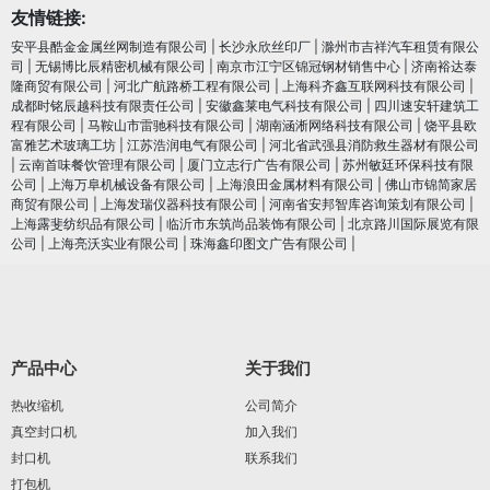
友情链接:
安平县酷金金属丝网制造有限公司
|
长沙永欣丝印厂
|
滁州市吉祥汽车租赁有限公
司
|
无锡博比辰精密机械有限公司
|
南京市江宁区锦冠钢材销售中心
|
济南裕达泰
隆商贸有限公司
|
河北广航路桥工程有限公司
|
上海科齐鑫互联网科技有限公司
|
成都时铭辰越科技有限责任公司
|
安徽鑫莱电气科技有限公司
|
四川速安轩建筑工
程有限公司
|
马鞍山市雷驰科技有限公司
|
湖南涵淅网络科技有限公司
|
饶平县欧
富雅艺术玻璃工坊
|
江苏浩润电⽓有限公司
|
河北省武强县消防救生器材有限公司
|
云南首味餐饮管理有限公司
|
厦门立志行广告有限公司
|
苏州敏廷环保科技有限
公司
|
上海万阜机械设备有限公司
|
上海浪田金属材料有限公司
|
佛山市锦简家居
商贸有限公司
|
上海发瑞仪器科技有限公司
|
河南省安邦智库咨询策划有限公司
|
上海露斐纺织品有限公司
|
临沂市东筑尚品装饰有限公司
|
北京路川国际展览有限
公司
|
上海亮沃实业有限公司
|
珠海鑫印图文广告有限公司
|
产品中心
关于我们
热收缩机
公司简介
真空封口机
加入我们
封口机
联系我们
打包机