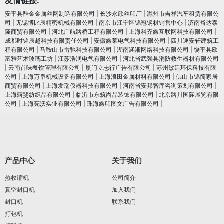
友情链接:
安平县酷金金属丝网制造有限公司
|
长沙永欣丝印厂
|
滁州市吉祥汽车租赁有限公
司
|
无锡博比辰精密机械有限公司
|
南京市江宁区锦冠钢材销售中心
|
济南裕达泰
隆商贸有限公司
|
河北广航路桥工程有限公司
|
上海科齐鑫互联网科技有限公司
|
成都时铭辰越科技有限责任公司
|
安徽鑫莱电气科技有限公司
|
四川速安轩建筑工
程有限公司
|
马鞍山市雷驰科技有限公司
|
湖南涵淅网络科技有限公司
|
饶平县欧
富雅艺术玻璃工坊
|
江苏浩润电⽓有限公司
|
河北省武强县消防救生器材有限公司
|
云南首味餐饮管理有限公司
|
厦门立志行广告有限公司
|
苏州敏廷环保科技有限
公司
|
上海万阜机械设备有限公司
|
上海浪田金属材料有限公司
|
佛山市锦简家居
商贸有限公司
|
上海发瑞仪器科技有限公司
|
河南省安邦智库咨询策划有限公司
|
上海露斐纺织品有限公司
|
临沂市东筑尚品装饰有限公司
|
北京路川国际展览有限
公司
|
上海亮沃实业有限公司
|
珠海鑫印图文广告有限公司
|
产品中心
关于我们
热收缩机
公司简介
真空封口机
加入我们
封口机
联系我们
打包机