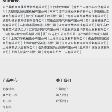
友情链接:
安平县酷金金属丝网制造有限公司
|
长沙永欣丝印厂
|
滁州市吉祥汽车租赁有限公
司
|
无锡博比辰精密机械有限公司
|
南京市江宁区锦冠钢材销售中心
|
济南裕达泰
隆商贸有限公司
|
河北广航路桥工程有限公司
|
上海科齐鑫互联网科技有限公司
|
成都时铭辰越科技有限责任公司
|
安徽鑫莱电气科技有限公司
|
四川速安轩建筑工
程有限公司
|
马鞍山市雷驰科技有限公司
|
湖南涵淅网络科技有限公司
|
饶平县欧
富雅艺术玻璃工坊
|
江苏浩润电⽓有限公司
|
河北省武强县消防救生器材有限公司
|
云南首味餐饮管理有限公司
|
厦门立志行广告有限公司
|
苏州敏廷环保科技有限
公司
|
上海万阜机械设备有限公司
|
上海浪田金属材料有限公司
|
佛山市锦简家居
商贸有限公司
|
上海发瑞仪器科技有限公司
|
河南省安邦智库咨询策划有限公司
|
上海露斐纺织品有限公司
|
临沂市东筑尚品装饰有限公司
|
北京路川国际展览有限
公司
|
上海亮沃实业有限公司
|
珠海鑫印图文广告有限公司
|
产品中心
关于我们
热收缩机
公司简介
真空封口机
加入我们
封口机
联系我们
打包机