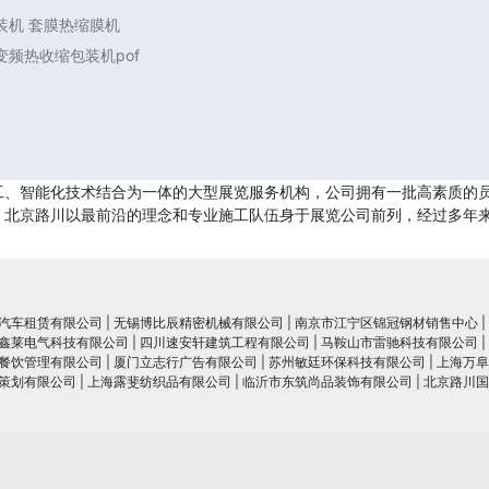
装机 套膜热缩膜机
频热收缩包装机pof
工、智能化技术结合为一体的大型展览服务机构，公司拥有一批高素质的
，北京路川以最前沿的理念和专业施工队伍身于展览公司前列，经过多年
汽车租赁有限公司
|
无锡博比辰精密机械有限公司
|
南京市江宁区锦冠钢材销售中心
|
鑫莱电气科技有限公司
|
四川速安轩建筑工程有限公司
|
马鞍山市雷驰科技有限公司
|
餐饮管理有限公司
|
厦门立志行广告有限公司
|
苏州敏廷环保科技有限公司
|
上海万阜
策划有限公司
|
上海露斐纺织品有限公司
|
临沂市东筑尚品装饰有限公司
|
北京路川国