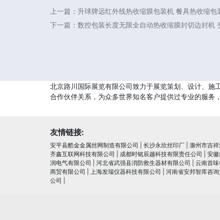
上一篇：
升球牌远红外线热收缩膜包装机 餐具热收缩包
下一篇：
数控包装长度无限全自动热收缩膜封切边封机 变
北京路川国际展览有限公司致力于展览策划、设计、施
合作伙伴关系，为众多世界知名客户提供过专业的服务
友情链接:
安平县酷金金属丝网制造有限公司
|
长沙永欣丝印厂
|
滁州市吉祥
齐鑫互联网科技有限公司
|
成都时铭辰越科技有限责任公司
|
安徽
润电⽓有限公司
|
河北省武强县消防救生器材有限公司
|
云南首味
商贸有限公司
|
上海发瑞仪器科技有限公司
|
河南省安邦智库咨询
公司
|