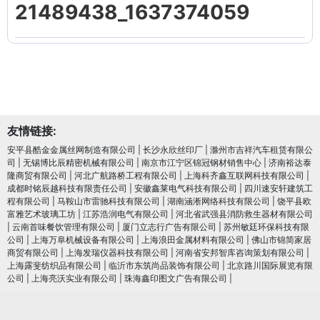
21489438_1637374059
友情链接:
安平县酷金金属丝网制造有限公司
|
长沙永欣丝印厂
|
滁州市吉祥汽车租赁有限公
司
|
无锡博比辰精密机械有限公司
|
南京市江宁区锦冠钢材销售中心
|
济南裕达泰
隆商贸有限公司
|
河北广航路桥工程有限公司
|
上海科齐鑫互联网科技有限公司
|
成都时铭辰越科技有限责任公司
|
安徽鑫莱电气科技有限公司
|
四川速安轩建筑工
程有限公司
|
马鞍山市雷驰科技有限公司
|
湖南涵淅网络科技有限公司
|
饶平县欧
富雅艺术玻璃工坊
|
江苏浩润电⽓有限公司
|
河北省武强县消防救生器材有限公司
|
云南首味餐饮管理有限公司
|
厦门立志行广告有限公司
|
苏州敏廷环保科技有限
公司
|
上海万阜机械设备有限公司
|
上海浪田金属材料有限公司
|
佛山市锦简家居
商贸有限公司
|
上海发瑞仪器科技有限公司
|
河南省安邦智库咨询策划有限公司
|
上海露斐纺织品有限公司
|
临沂市东筑尚品装饰有限公司
|
北京路川国际展览有限
公司
|
上海亮沃实业有限公司
|
珠海鑫印图文广告有限公司
|